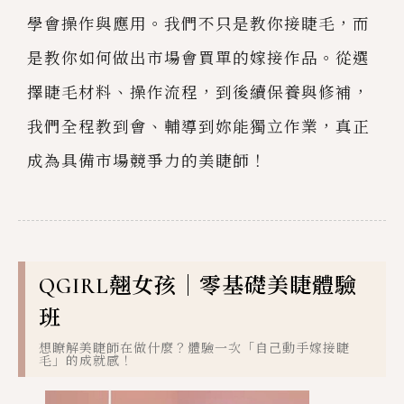
學會操作與應用。我們不只是教你接睫毛，而
是教你如何做出市場會買單的嫁接作品。從選
擇睫毛材料、操作流程，到後續保養與修補，
我們全程教到會、輔導到妳能獨立作業，真正
成為具備市場競爭力的美睫師！
QGIRL翹女孩｜零基礎美睫體驗
班
想瞭解美睫師在做什麼？體驗一次「自己動手嫁接睫
毛」的成就感！