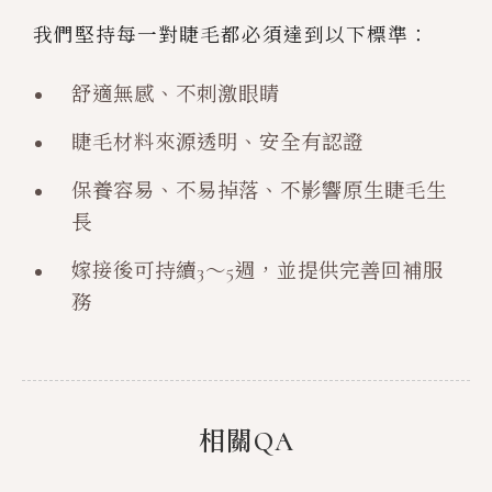
我們堅持每一對睫毛都必須達到以下標準：
舒適無感、不刺激眼睛
睫毛材料來源透明、安全有認證
保養容易、不易掉落、不影響原生睫毛生
長
嫁接後可持續3～5週，並提供完善回補服
務
相關QA