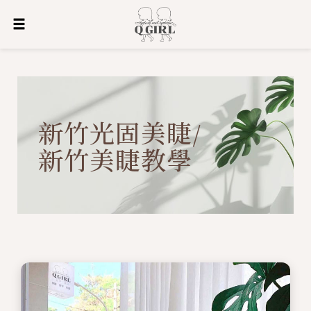
新竹光固美睫/
新竹美睫教學